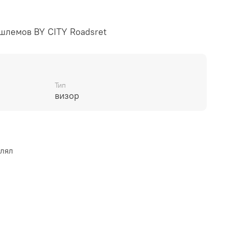
шлемов BY CITY Roadsret
Тип
визор
влял