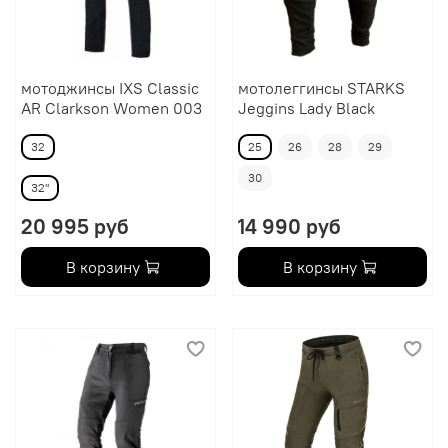
мотоджинсы IXS Classic
мотолеггинсы STARKS
AR Clarkson Women 003
Jeggins Lady Black
32
25
26
28
29
30
32''
20 995 руб
14 990 руб
В корзину
В корзину