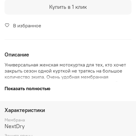
Купить в 1 клик
В избранное
Описание
Универсальная женская мотокуртка для тех, кто хочет
закрыть сезон одной курткой не тратясь на большое
количество экипа. Очень удобная мембранная
двухслойная куртка с возможность надевать мембрану
Показать полностью
сверху на внешний слой. В случае когда внутренний
слой снят, можно посадить куртку плотнее благодаря
регулировкам на рукавах. Полный комплект защиты
включая спину.
Характеристики
Мембрана
NextDry
Защита спины