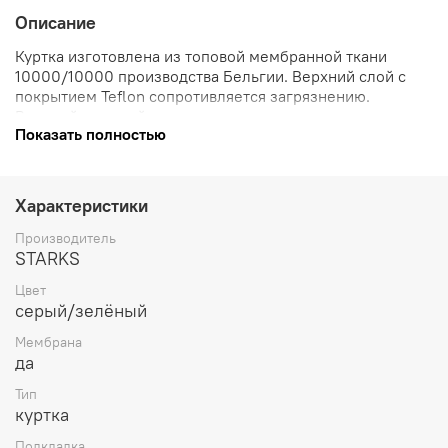
Описание
Куртка изготовлена из топовой мембранной ткани
10000/10000 производства Бельгии. Верхний слой с
покрытием Teflon сопротивляется загрязнению.
Высочайшие свойства по водозащите и паровыведению.
Показать полностью
Герметична и 100% не пропускает влагу, ветер, грязь и
холод.
Все швы герметизированы влагозащитной
лентой.
Характеристики
Производитель
STARKS
Цвет
серый/зелёный
Мембрана
да
Тип
куртка
Подкладка