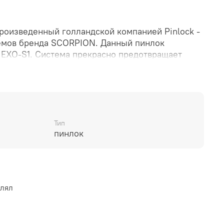
роизведенный голландской компанией Pinlock -
емов бренда SCORPION. Данный пинлок
EXO-S1. Система прекрасно предотвращает
лодную погоду, в туман или дождь.
Тип
пинлок
влял