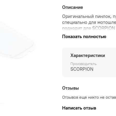
Описание
Оригинальный пинлок, п
специально для мотошл
подходит для SCORPION 
запотевание визора в хо
Показать полностью
Характеристики
Производитель
SCORPION
Отзывы
Отзывов еще никто не оста
Написать отзыв