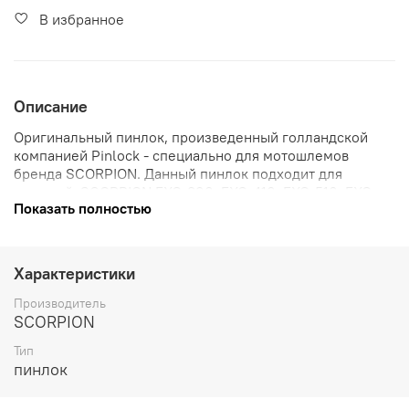
В избранное
Описание
Оригинальный пинлок, произведенный голландской
компанией Pinlock - специально для мотошлемов
бренда SCORPION. Данный пинлок подходит для
моделей: SCORPION EXO-390, EXO-410, EXO-510, EXO-
Показать полностью
710, EXO-1200, EXO-2000. Система прекрасно
предотвращает запотевание визора в холодную погоду,
в туман или дождь.
Характеристики
Производитель
SCORPION
Тип
пинлок