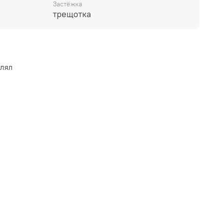
Застёжка
трещотка
влял