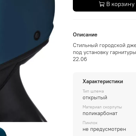
В корзину
Описание
Стильный городской дже
под установку гарнитуры
22.06
Характеристики
Тип шлема
открытый
Материал скорлупы
поликарбонат
Пинлок
не предусмотрен