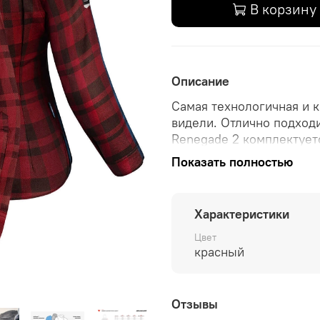
В корзину
Описание
Самая технологичная и 
видели. Отлично подход
Renegade 2 комплектует
спину. Для защиты от тр
Показать полностью
воздухопроницаемый арм
сверхвысокомолекулярно
охлаждающего слоя. Н
а
Характеристики
На выбор 4 цвета: чёрны
Цвет
красный
Рубашка оснащена качес
двойной молнией для лу
Защита локтей имеет дв
Отзывы
вставляются изнутри. В