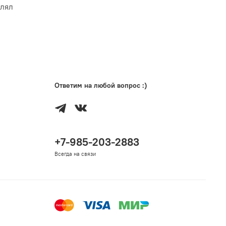
ицаемый карман для документов.
влял
едусмотрены петли для установки охлаждающего
Ответим на любой вопрос :)
+7-985-203-2883
Всегда на связи