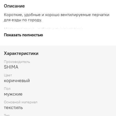
Описание
Короткие, удобные и хорошо вентилируемые перчатки
для езды по городу.
Материал верха -
гибкая и дышащая ткань
.
Показать полностью
Материал ладони -
мягкая козья кожа.
Защита костяшек -
пеноматериал ArmorPlus.
Характеристики
А
Touch Tip™ позволит пользоваться смартфоном, не
Производитель
снимая перчаток.
SHIMA
Цвет
коричневый
Пол
мужские
Основной материал
текстиль
Тип