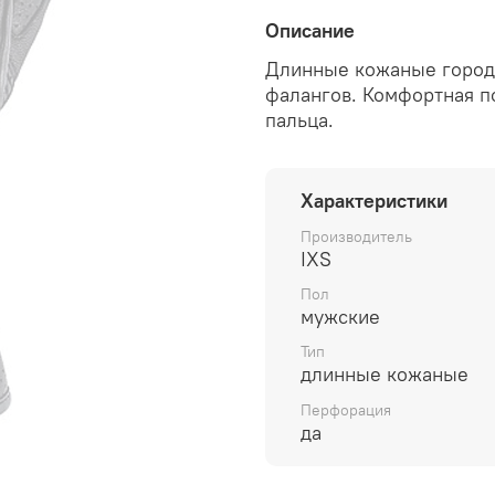
Описание
Длинные кожаные городс
фалангов. Комфортная по
пальца.
Характеристики
Производитель
IXS
Пол
мужские
Тип
длинные кожаные
Перфорация
да