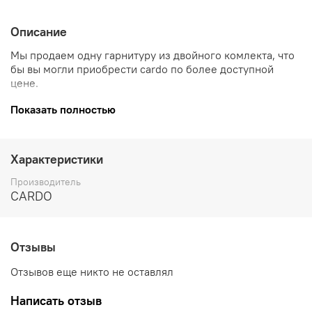
Описание
Мы продаем одну гарнитуру из двойного комлекта, что
бы вы могли приобрести cardo по более доступной
цене.
Cardo Spirit HD - это золотая середина, если вам нужен
Показать полностью
действительно качественный звук, качественная связь и
надежность.
Характеристики
HD-переговорное устройство для двух райдеров
на расстоянии до 600м
Производитель
До 13 часов в режиме разговора с быстрой
CARDO
зарядкой
Сопряжение двух устройств (телефон / GPS)
FM-радио
Потоковая передача музыки
Отзывы
Bluetooth 5.2
Отзывов еще никто не оставлял
Обновление программного обеспечения по
беспроводной сети
Написать отзыв
Водонепроницаемый