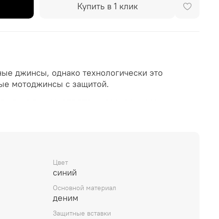
Купить в 1 клик
ные джинсы, однако технологически это
ые мотоджинсы с защитой.
ORDURA DENIM® STRETCH (69%CO / 30%NY /
3ATEX®(Anti Abrasion Action Textile). Согласно
ивает 290 000 циклов истирания, что в 2 раза
отоджинсов с кевларом.
Цвет
синий
щита коленей, бёдра докупаются отдельно.
жинах высокая посадка за счет дополнительной
Основной материал
ентиляционный кармана и отражайка на
деним
ны, если их понадобится подвернуть.
Защитные вставки