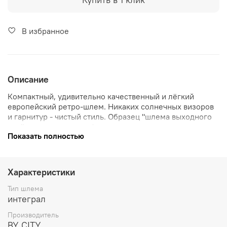
В избранное
Описание
Компактный, удивительно качественный и лёгкий
европейский ретро-шлем. Никаких солнечных визоров
и гарнитур - чистый стиль. Образец "шлема выходного
дня" для владельца кафешника, ретроспотра или
Показать полностью
классика.
Сертификация ECE 22.06
Характеристики
Тип шлема
интеграл
Производитель
BY CITY